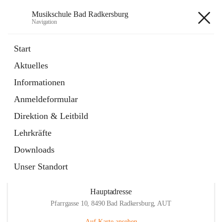
Musikschule Bad Radkersburg
Navigation
Musikschule Bad Radkersburg
Start
Aktuelles
öffnet
Hauptfächer / Kursfächer
Informationen
in
Artikel
neuem
Anmeldeformular
Tab
öffnet
Anmeldung
in
Externe Webseite
Direktion & Leitbild
neuem
Tab
Lehrkräfte
Downloads
Unser Standort
Hauptadresse
Pfarrgasse 10, 8490 Bad Radkersburg, AUT
Auf Karte ansehen