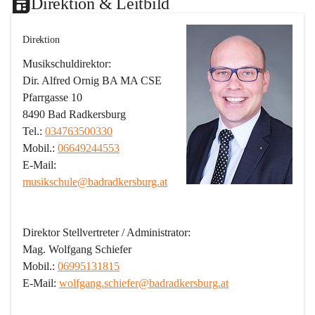
Direktion & Leitbild
Direktion
Musikschuldirektor:
Dir. Alfred Ornig BA MA CSE
Pfarrgasse 10
8490 Bad Radkersburg
Tel.: 
034763500330
Mobil.: 
06649244553
E-Mail: 
musikschule@badradkersburg.at
Direktor Stellvertreter / Administrator:
Mag. Wolfgang Schiefer
Mobil.: 
06995131815
E-Mail: 
wolfgang.schiefer@badradkersburg.at