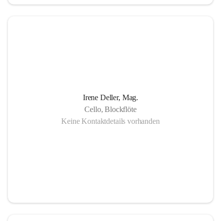
in Gornja Radgona, Murska Sobota, Lendava (Slowenien) 
sowie Lenti (Ungarn) und zahlreiche Konzertauftritte in 
Slowenien und Ungarn fördern nicht nur die musikalische 
Zusammenarbeit sondern auch die länderübergreifende 
Verständigung.
Die Einzigartigkeit der Musikschule Bad Radkersburg zeigt 
Irene Deller, Mag.
sich in der Fächervielfalt im künstlerischen Einzelunterricht 
Cello, Blockflöte
bis hin zu zahlreichen Ensembles. Damit ist gewährleistet, 
Keine Kontaktdetails vorhanden
dass jeder Musikschüler die Möglichkeit hat, sein erlerntes 
Können in einer Vielfalt von Ensembles, vom 
Streichorchester bis zur Rockband bzw. von der Volksmusik 
bis zur Brass- Band, zu präsentieren.