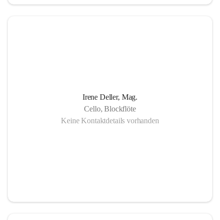
in Gornja Radgona, Murska Sobota, Lendava (Slowenien) 
sowie Lenti (Ungarn) und zahlreiche Konzertauftritte in 
Slowenien und Ungarn fördern nicht nur die musikalische 
Zusammenarbeit sondern auch die länderübergreifende 
Verständigung.
Die Einzigartigkeit der Musikschule Bad Radkersburg zeigt 
Irene Deller, Mag.
sich in der Fächervielfalt im künstlerischen Einzelunterricht 
Cello, Blockflöte
bis hin zu zahlreichen Ensembles. Damit ist gewährleistet, 
Keine Kontaktdetails vorhanden
dass jeder Musikschüler die Möglichkeit hat, sein erlerntes 
Können in einer Vielfalt von Ensembles, vom 
Streichorchester bis zur Rockband bzw. von der Volksmusik 
bis zur Brass- Band, zu präsentieren.