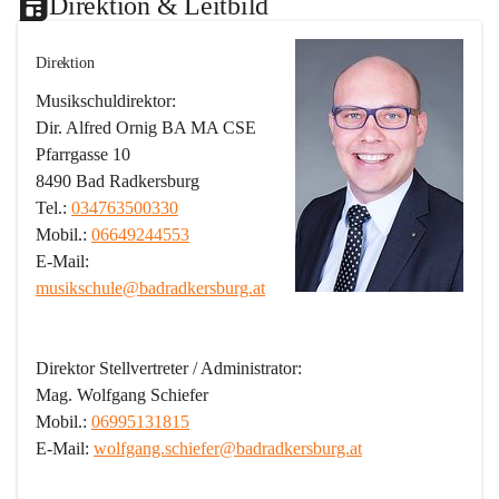
Direktion & Leitbild
Direktion
Musikschuldirektor:
Dir. Alfred Ornig BA MA CSE
Pfarrgasse 10
8490 Bad Radkersburg
Tel.: 
034763500330
Mobil.: 
06649244553
E-Mail: 
musikschule@badradkersburg.at
Direktor Stellvertreter / Administrator:
Mag. Wolfgang Schiefer
Mobil.: 
06995131815
E-Mail: 
wolfgang.schiefer@badradkersburg.at