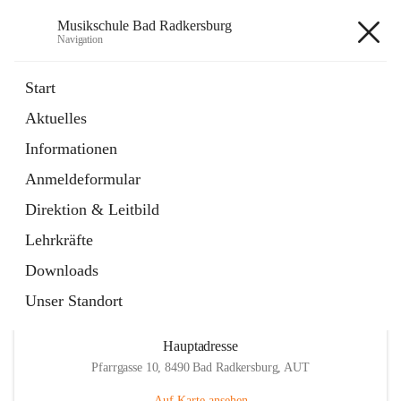
Musikschule Bad Radkersburg
Navigation
Musikschule Bad Radkersburg
Start
Aktuelles
öffnet
Hauptfächer / Kursfächer
Informationen
in
Artikel
neuem
Anmeldeformular
Tab
öffnet
Anmeldung
in
Externe Webseite
Direktion & Leitbild
neuem
Tab
Lehrkräfte
Downloads
Unser Standort
Hauptadresse
Pfarrgasse 10, 8490 Bad Radkersburg, AUT
Auf Karte ansehen