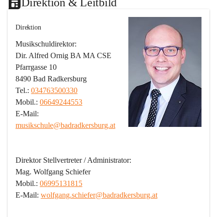
Direktion & Leitbild
Direktion
Musikschuldirektor:
Dir. Alfred Ornig BA MA CSE
Pfarrgasse 10
8490 Bad Radkersburg
Tel.: 
034763500330
Mobil.: 
06649244553
E-Mail: 
musikschule@badradkersburg.at
Direktor Stellvertreter / Administrator:
Mag. Wolfgang Schiefer
Mobil.: 
06995131815
E-Mail: 
wolfgang.schiefer@badradkersburg.at