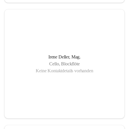
in Gornja Radgona, Murska Sobota, Lendava (Slowenien) 
sowie Lenti (Ungarn) und zahlreiche Konzertauftritte in 
Slowenien und Ungarn fördern nicht nur die musikalische 
Zusammenarbeit sondern auch die länderübergreifende 
Verständigung.
Die Einzigartigkeit der Musikschule Bad Radkersburg zeigt 
Irene Deller, Mag.
sich in der Fächervielfalt im künstlerischen Einzelunterricht 
Cello, Blockflöte
bis hin zu zahlreichen Ensembles. Damit ist gewährleistet, 
Keine Kontaktdetails vorhanden
dass jeder Musikschüler die Möglichkeit hat, sein erlerntes 
Können in einer Vielfalt von Ensembles, vom 
Streichorchester bis zur Rockband bzw. von der Volksmusik 
bis zur Brass- Band, zu präsentieren.