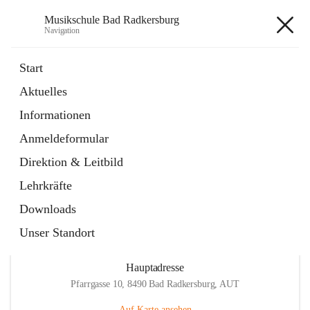
Musikschule Bad Radkersburg
Navigation
Musikschule Bad Radkersburg
Start
Aktuelles
öffnet
Hauptfächer / Kursfächer
Informationen
in
Artikel
neuem
Anmeldeformular
Tab
öffnet
Anmeldung
in
Externe Webseite
Direktion & Leitbild
neuem
Tab
Lehrkräfte
Downloads
Unser Standort
Hauptadresse
Pfarrgasse 10, 8490 Bad Radkersburg, AUT
Auf Karte ansehen