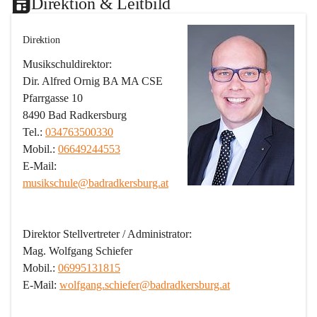
Direktion & Leitbild
Direktion
Musikschuldirektor:
Dir. Alfred Ornig BA MA CSE
Pfarrgasse 10
8490 Bad Radkersburg
Tel.: 
034763500330
Mobil.: 
06649244553
E-Mail: 
musikschule@badradkersburg.at
Direktor Stellvertreter / Administrator:
Mag. Wolfgang Schiefer
Mobil.: 
06995131815
E-Mail: 
wolfgang.schiefer@badradkersburg.at