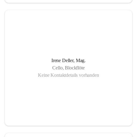
in Gornja Radgona, Murska Sobota, Lendava (Slowenien) 
sowie Lenti (Ungarn) und zahlreiche Konzertauftritte in 
Slowenien und Ungarn fördern nicht nur die musikalische 
Zusammenarbeit sondern auch die länderübergreifende 
Verständigung.
Die Einzigartigkeit der Musikschule Bad Radkersburg zeigt 
Irene Deller, Mag.
sich in der Fächervielfalt im künstlerischen Einzelunterricht 
Cello, Blockflöte
bis hin zu zahlreichen Ensembles. Damit ist gewährleistet, 
Keine Kontaktdetails vorhanden
dass jeder Musikschüler die Möglichkeit hat, sein erlerntes 
Können in einer Vielfalt von Ensembles, vom 
Streichorchester bis zur Rockband bzw. von der Volksmusik 
bis zur Brass- Band, zu präsentieren.