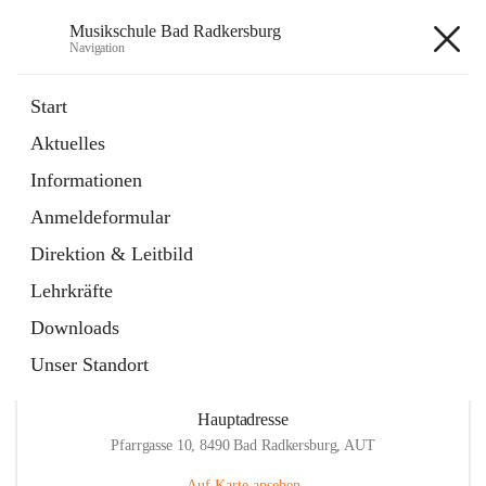
Musikschule Bad Radkersburg
Navigation
Musikschule Bad Radkersburg
Start
Aktuelles
öffnet
Hauptfächer / Kursfächer
Informationen
in
Artikel
neuem
Anmeldeformular
Tab
öffnet
Anmeldung
in
Externe Webseite
Direktion & Leitbild
neuem
Tab
Lehrkräfte
Downloads
Unser Standort
Hauptadresse
Pfarrgasse 10, 8490 Bad Radkersburg, AUT
Auf Karte ansehen