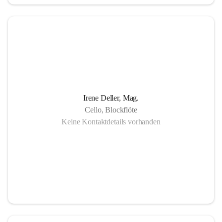
in Gornja Radgona, Murska Sobota, Lendava (Slowenien) 
sowie Lenti (Ungarn) und zahlreiche Konzertauftritte in 
Slowenien und Ungarn fördern nicht nur die musikalische 
Zusammenarbeit sondern auch die länderübergreifende 
Verständigung.
Die Einzigartigkeit der Musikschule Bad Radkersburg zeigt 
Irene Deller, Mag.
sich in der Fächervielfalt im künstlerischen Einzelunterricht 
Cello, Blockflöte
bis hin zu zahlreichen Ensembles. Damit ist gewährleistet, 
Keine Kontaktdetails vorhanden
dass jeder Musikschüler die Möglichkeit hat, sein erlerntes 
Können in einer Vielfalt von Ensembles, vom 
Streichorchester bis zur Rockband bzw. von der Volksmusik 
bis zur Brass- Band, zu präsentieren.