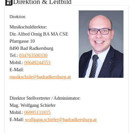
Direktion & Leitbild
Direktion
Musikschuldirektor:
Dir. Alfred Ornig BA MA CSE
Pfarrgasse 10
8490 Bad Radkersburg
Tel.: 
034763500330
Mobil.: 
06649244553
E-Mail: 
musikschule@badradkersburg.at
Direktor Stellvertreter / Administrator:
Mag. Wolfgang Schiefer
Mobil.: 
06995131815
E-Mail: 
wolfgang.schiefer@badradkersburg.at