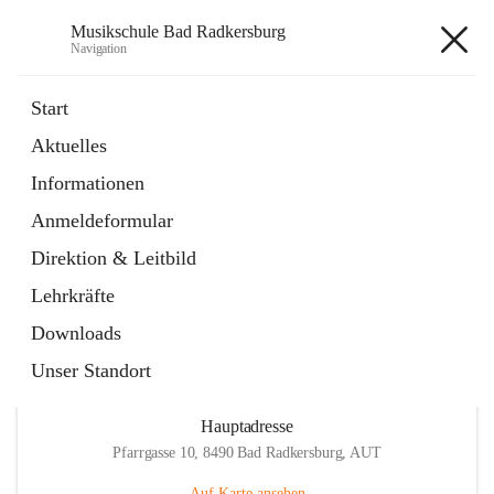
Musikschule Bad Radkersburg
Navigation
Musikschule Bad Radkersburg
Start
Aktuelles
öffnet
Hauptfächer / Kursfächer
Informationen
in
Artikel
neuem
Anmeldeformular
Tab
öffnet
Anmeldung
in
Externe Webseite
Direktion & Leitbild
neuem
Tab
Lehrkräfte
Downloads
Unser Standort
Hauptadresse
Pfarrgasse 10, 8490 Bad Radkersburg, AUT
Auf Karte ansehen