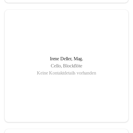
in Gornja Radgona, Murska Sobota, Lendava (Slowenien) 
sowie Lenti (Ungarn) und zahlreiche Konzertauftritte in 
Slowenien und Ungarn fördern nicht nur die musikalische 
Zusammenarbeit sondern auch die länderübergreifende 
Verständigung.
Die Einzigartigkeit der Musikschule Bad Radkersburg zeigt 
Irene Deller, Mag.
sich in der Fächervielfalt im künstlerischen Einzelunterricht 
Cello, Blockflöte
bis hin zu zahlreichen Ensembles. Damit ist gewährleistet, 
Keine Kontaktdetails vorhanden
dass jeder Musikschüler die Möglichkeit hat, sein erlerntes 
Können in einer Vielfalt von Ensembles, vom 
Streichorchester bis zur Rockband bzw. von der Volksmusik 
bis zur Brass- Band, zu präsentieren.