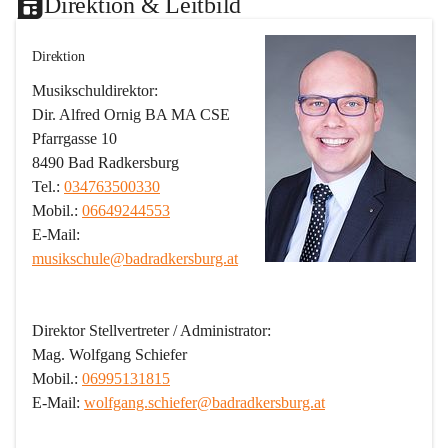
Direktion & Leitbild
Direktion
Musikschuldirektor:
Dir. Alfred Ornig BA MA CSE
Pfarrgasse 10
8490 Bad Radkersburg
Tel.: 
034763500330
Mobil.: 
06649244553
E-Mail: 
musikschule@badradkersburg.at
Direktor Stellvertreter / Administrator:
Mag. Wolfgang Schiefer
Mobil.: 
06995131815
E-Mail: 
wolfgang.schiefer@badradkersburg.at