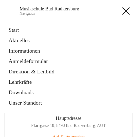
Musikschule Bad Radkersburg
Navigation
Musikschule Bad Radkersburg
Start
Aktuelles
öffnet
Hauptfächer / Kursfächer
Informationen
in
Artikel
neuem
Anmeldeformular
Tab
öffnet
Anmeldung
in
Externe Webseite
Direktion & Leitbild
neuem
Tab
Lehrkräfte
Downloads
Unser Standort
Hauptadresse
Pfarrgasse 10, 8490 Bad Radkersburg, AUT
Auf Karte ansehen