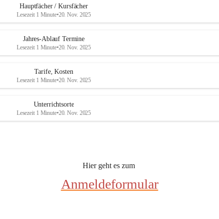
e
e
Hauptfächer / Kursfächer
r
r
Lesezeit 1 Minute
•
20. Nov. 2025
s
s
b
b
u
u
Jahres-Ablauf Termine
r
r
Lesezeit 1 Minute
•
20. Nov. 2025
g
g
Tarife, Kosten
Lesezeit 1 Minute
•
20. Nov. 2025
Unterrichtsorte
Lesezeit 1 Minute
•
20. Nov. 2025
Hier geht es zum 
Anmeldeformular