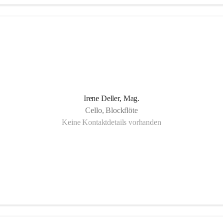
gartigkeit der Musikschule Bad Radkersburg zeigt sich in der Fächervie
schen Einzelunterricht bis hin zu zahlreichen Ensembles. Damit ist gewäh
r Musikschüler die Möglichkeit hat, sein erlerntes Können in einer Vielf
, vom Streichorchester bis zur Rockband bzw. von der Volksmusik bis
nd, zu präsentieren.
Irene Deller, Mag.
Cello, Blockflöte
Keine Kontaktdetails vorhanden