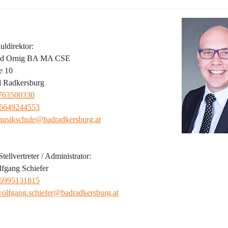
ldirektor:
red Ornig BA MA CSE
e 10
 Radkersburg
763500330
6649244553
usikschule@badradkersburg.at
tellvertreter / Administrator:
fgang Schiefer
6995131815
olfgang.schiefer@badradkersburg.at
ild der Musikschule