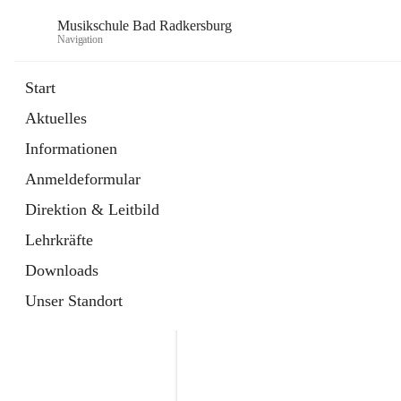
Musikschule Bad Radkersburg
Navigation
Start
Aktuelles
öffnet
Hauptfächer / Kursfächer
Informationen
in
Artikel
neuem
Anmeldeformular
Tab
öffnet
Anmeldung
in
Externe Webseite
Direktion & Leitbild
neuem
Tab
Lehrkräfte
Downloads
Unser Standort