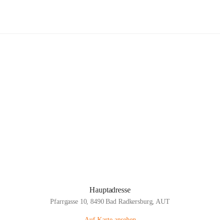
Musikschule Bad Radkersburg
Hauptadresse
Pfarrgasse 10, 8490 Bad Radkersburg, AUT
Auf Karte ansehen