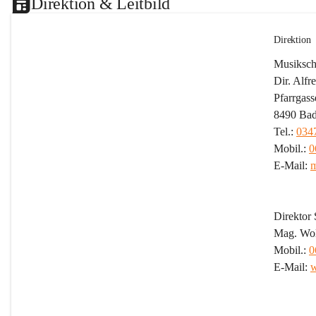
Direktion & Leitbild
Direktion
Musikschu
Dir. Alf
Pfarrgass
8490 Bad
Tel.: 
034
Mobil.: 
0
E-Mail: 
m
Direktor S
Mag. Wol
Mobil.: 
0
E-Mail: 
w
Leitb