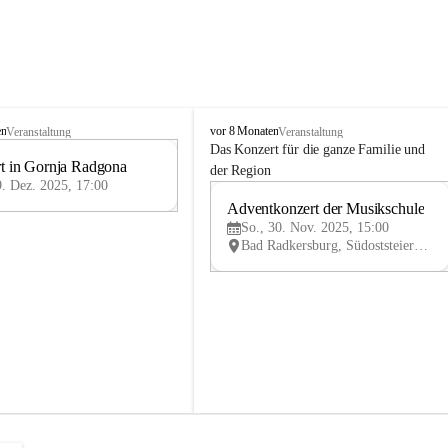
M
en
vor 8 Monaten
Veranstaltung
Veranstaltung
u
Das Konzert für die ganze Familie und 
t in Gornja Radgona
s
9
der Region
i
9. Dez. 2025, 17:00
DEZ
k
Adventkonzert der Musikschule
30
s
So., 30. Nov. 2025, 15:00
NO
c
Bad Radkersburg, Südoststeiermark, Steiermark, AUT
V
h
u
l
e
B
a
d
R
a
d
k