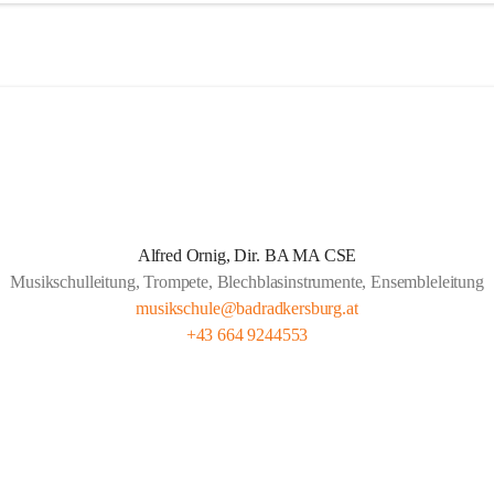
schule Bad Radkersburg ist nicht nur die südöstlichste sondern auch die
ule der Steiermark. Obwohl die Musikschule Bad Radkersburg seit 188
che Bildungsstätte Bestand hat und seit nunmehr über 130 Jahren für d
chen Nachwuchs sorgt, ist sie allem Neuen aufgeschlossen.
für ist ein überaus qualifiziertes Lehrerteam. Aber auch die gute 
arbeit mit den umliegenden Gemeinden, Pflichtschulen und Vereinen z
er Schülerzahl. Bei etwas mehr als 3100 Einwohnern der Stadt Bad Rad
Alfred Ornig, Dir. BA MA CSE
derzeit ca 300 Schüler die Musikschule. Verstärkt wird die geographis
Musikschulleitung, Trompete, Blechblasinstrumente, Ensembleleitung
schule genutzt.
musikschule@badradkersburg.at
+43 664 9244553
rschreitende Kooperationen mit den Musikschulen in Gornja Radgona
endava (Slowenien) sowie Lenti (Ungarn) und zahlreiche Konzertauftrit
n und Ungarn fördern nicht nur die musikalische Zusammenarbeit sond
rübergreifende Verständigung.