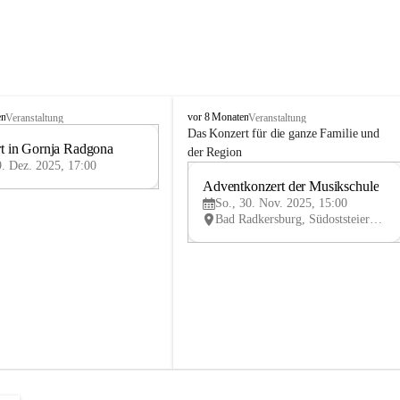
M
en
vor 8 Monaten
Veranstaltung
Veranstaltung
u
Das Konzert für die ganze Familie und 
t in Gornja Radgona
s
9
der Region
i
9. Dez. 2025, 17:00
DEZ
k
Adventkonzert der Musikschule
30
s
So., 30. Nov. 2025, 15:00
NO
c
Bad Radkersburg, Südoststeiermark, Steiermark, AUT
V
h
u
l
e
B
a
d
R
a
d
k