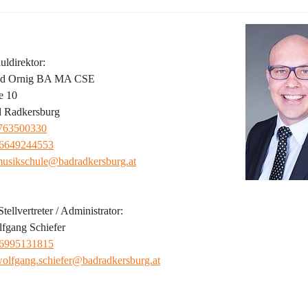
ldirektor:
red Ornig BA MA CSE
e 10
 Radkersburg
763500330
6649244553
usikschule@badradkersburg.at
tellvertreter / Administrator:
fgang Schiefer
6995131815
olfgang.schiefer@badradkersburg.at
ild der Musikschule