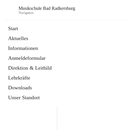
Musikschule Bad Radkersburg
Navigation
Start
Aktuelles
öffnet
Hauptfächer / Kursfächer
Informationen
in
Artikel
neuem
Anmeldeformular
Tab
öffnet
Anmeldung
in
Externe Webseite
Direktion & Leitbild
neuem
Tab
Lehrkräfte
Downloads
Unser Standort