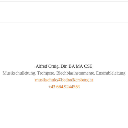
schule Bad Radkersburg ist nicht nur die südöstlichste sondern auch die
ule der Steiermark. Obwohl die Musikschule Bad Radkersburg seit 188
che Bildungsstätte Bestand hat und seit nunmehr über 130 Jahren für d
chen Nachwuchs sorgt, ist sie allem Neuen aufgeschlossen.
für ist ein überaus qualifiziertes Lehrerteam. Aber auch die gute 
arbeit mit den umliegenden Gemeinden, Pflichtschulen und Vereinen z
er Schülerzahl. Bei etwas mehr als 3100 Einwohnern der Stadt Bad Rad
Alfred Ornig, Dir. BA MA CSE
derzeit ca 300 Schüler die Musikschule. Verstärkt wird die geographis
Musikschulleitung, Trompete, Blechblasinstrumente, Ensembleleitung
schule genutzt.
musikschule@badradkersburg.at
+43 664 9244553
rschreitende Kooperationen mit den Musikschulen in Gornja Radgona
endava (Slowenien) sowie Lenti (Ungarn) und zahlreiche Konzertauftrit
n und Ungarn fördern nicht nur die musikalische Zusammenarbeit sond
rübergreifende Verständigung.