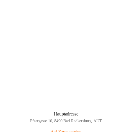
Musikschule Bad Radkersburg
Hauptadresse
Pfarrgasse 10, 8490 Bad Radkersburg, AUT
Auf Karte ansehen