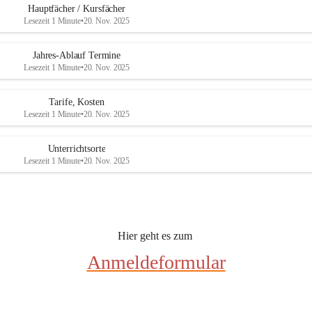
e
e
Hauptfächer / Kursfächer
r
r
Lesezeit 1 Minute
•
20. Nov. 2025
s
s
b
b
u
u
Jahres-Ablauf Termine
r
r
Lesezeit 1 Minute
•
20. Nov. 2025
g
g
Tarife, Kosten
Lesezeit 1 Minute
•
20. Nov. 2025
Unterrichtsorte
Lesezeit 1 Minute
•
20. Nov. 2025
Hier geht es zum 
Anmeldeformular