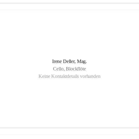
gartigkeit der Musikschule Bad Radkersburg zeigt sich in der Fächervie
schen Einzelunterricht bis hin zu zahlreichen Ensembles. Damit ist gewäh
r Musikschüler die Möglichkeit hat, sein erlerntes Können in einer Vielf
, vom Streichorchester bis zur Rockband bzw. von der Volksmusik bis
nd, zu präsentieren.
Irene Deller, Mag.
Cello, Blockflöte
Keine Kontaktdetails vorhanden