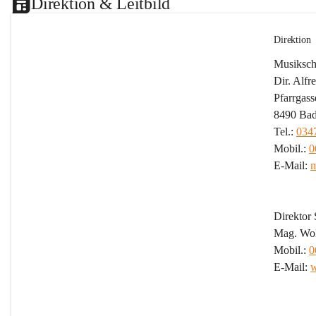
Direktion & Leitbild
Direktion
Musikschu
Dir. Alf
Pfarrgass
8490 Bad
Tel.: 
034
Mobil.: 
0
E-Mail: 
m
Direktor S
Mag. Wol
Mobil.: 
0
E-Mail: 
w
Leitb