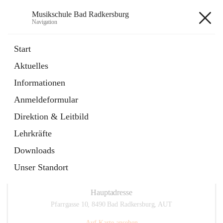
Musikschule Bad Radkersburg
Navigation
Musikschule Bad Radkersburg
Start
Aktuelles
öffnet
Hauptfächer / Kursfächer
Informationen
in
Artikel
neuem
Anmeldeformular
Tab
öffnet
Anmeldung
in
Externe Webseite
Direktion & Leitbild
neuem
Tab
Lehrkräfte
Downloads
Unser Standort
Hauptadresse
Pfarrgasse 10, 8490 Bad Radkersburg, AUT
Auf Karte ansehen