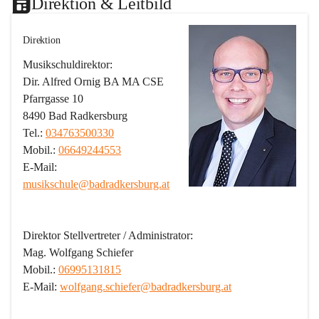
Direktion & Leitbild
Direktion
Musikschuldirektor:
Dir. Alfred Ornig BA MA CSE
Pfarrgasse 10
8490 Bad Radkersburg
Tel.: 
034763500330
Mobil.: 
06649244553
E-Mail: 
musikschule@badradkersburg.at
Direktor Stellvertreter / Administrator:
Mag. Wolfgang Schiefer
Mobil.: 
06995131815
E-Mail: 
wolfgang.schiefer@badradkersburg.at