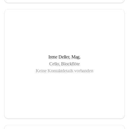
in Gornja Radgona, Murska Sobota, Lendava (Slowenien) 
sowie Lenti (Ungarn) und zahlreiche Konzertauftritte in 
Slowenien und Ungarn fördern nicht nur die musikalische 
Zusammenarbeit sondern auch die länderübergreifende 
Verständigung.
Die Einzigartigkeit der Musikschule Bad Radkersburg zeigt 
Irene Deller, Mag.
sich in der Fächervielfalt im künstlerischen Einzelunterricht 
Cello, Blockflöte
bis hin zu zahlreichen Ensembles. Damit ist gewährleistet, 
Keine Kontaktdetails vorhanden
dass jeder Musikschüler die Möglichkeit hat, sein erlerntes 
Können in einer Vielfalt von Ensembles, vom 
Streichorchester bis zur Rockband bzw. von der Volksmusik 
bis zur Brass- Band, zu präsentieren.