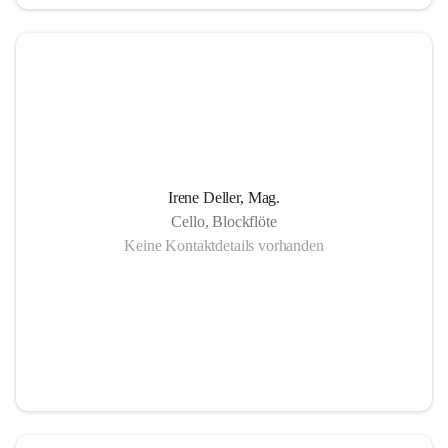
in Gornja Radgona, Murska Sobota, Lendava (Slowenien) 
sowie Lenti (Ungarn) und zahlreiche Konzertauftritte in 
Slowenien und Ungarn fördern nicht nur die musikalische 
Zusammenarbeit sondern auch die länderübergreifende 
Verständigung.
Die Einzigartigkeit der Musikschule Bad Radkersburg zeigt 
Irene Deller, Mag.
sich in der Fächervielfalt im künstlerischen Einzelunterricht 
Cello, Blockflöte
bis hin zu zahlreichen Ensembles. Damit ist gewährleistet, 
Keine Kontaktdetails vorhanden
dass jeder Musikschüler die Möglichkeit hat, sein erlerntes 
Können in einer Vielfalt von Ensembles, vom 
Streichorchester bis zur Rockband bzw. von der Volksmusik 
bis zur Brass- Band, zu präsentieren.