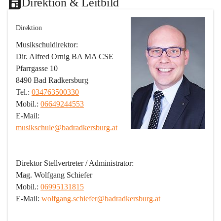
Direktion & Leitbild
Direktion
Musikschuldirektor:
Dir. Alfred Ornig BA MA CSE
Pfarrgasse 10
8490 Bad Radkersburg
Tel.: 
034763500330
Mobil.: 
06649244553
E-Mail: 
musikschule@badradkersburg.at
Direktor Stellvertreter / Administrator:
Mag. Wolfgang Schiefer
Mobil.: 
06995131815
E-Mail: 
wolfgang.schiefer@badradkersburg.at