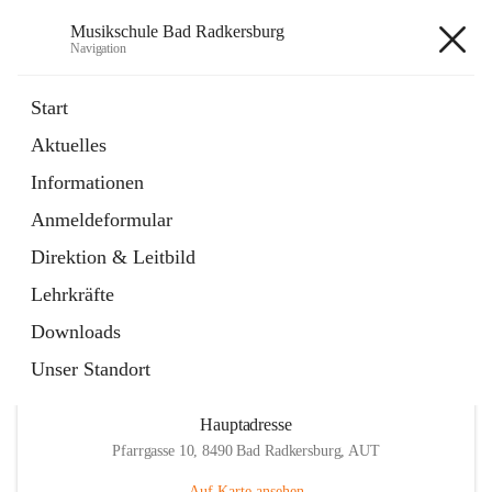
Musikschule Bad Radkersburg
Navigation
Musikschule Bad Radkersburg
Start
Aktuelles
öffnet
Hauptfächer / Kursfächer
Informationen
in
Artikel
neuem
Anmeldeformular
Tab
öffnet
Anmeldung
in
Externe Webseite
Direktion & Leitbild
neuem
Tab
Lehrkräfte
Downloads
Unser Standort
Hauptadresse
Pfarrgasse 10, 8490 Bad Radkersburg, AUT
Auf Karte ansehen