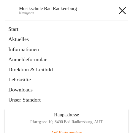
Musikschule Bad Radkersburg
Navigation
Musikschule Bad Radkersburg
Start
Aktuelles
öffnet
Hauptfächer / Kursfächer
Informationen
in
Artikel
neuem
Anmeldeformular
Tab
öffnet
Anmeldung
in
Externe Webseite
Direktion & Leitbild
neuem
Tab
Lehrkräfte
Downloads
Unser Standort
Hauptadresse
Pfarrgasse 10, 8490 Bad Radkersburg, AUT
Auf Karte ansehen