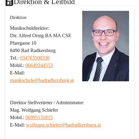
Direktion & Leitbild
Direktion
Musikschuldirektor:
Dir. Alfred Ornig BA MA CSE
Pfarrgasse 10
8490 Bad Radkersburg
Tel.: 
034763500330
Mobil.: 
06649244553
E-Mail: 
musikschule@badradkersburg.at
Direktor Stellvertreter / Administrator:
Mag. Wolfgang Schiefer
Mobil.: 
06995131815
E-Mail: 
wolfgang.schiefer@badradkersburg.at