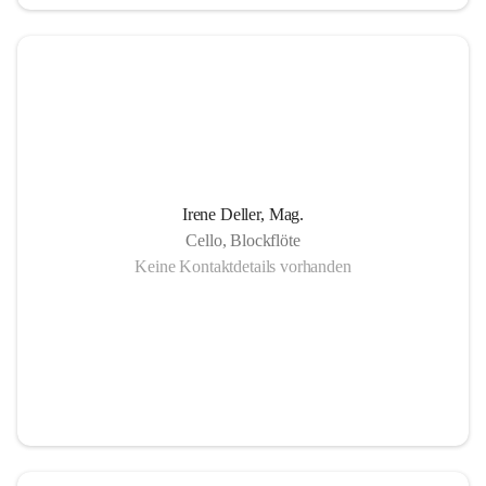
in Gornja Radgona, Murska Sobota, Lendava (Slowenien) 
sowie Lenti (Ungarn) und zahlreiche Konzertauftritte in 
Slowenien und Ungarn fördern nicht nur die musikalische 
Zusammenarbeit sondern auch die länderübergreifende 
Verständigung.
Die Einzigartigkeit der Musikschule Bad Radkersburg zeigt 
Irene Deller, Mag.
sich in der Fächervielfalt im künstlerischen Einzelunterricht 
Cello, Blockflöte
bis hin zu zahlreichen Ensembles. Damit ist gewährleistet, 
Keine Kontaktdetails vorhanden
dass jeder Musikschüler die Möglichkeit hat, sein erlerntes 
Können in einer Vielfalt von Ensembles, vom 
Streichorchester bis zur Rockband bzw. von der Volksmusik 
bis zur Brass- Band, zu präsentieren.