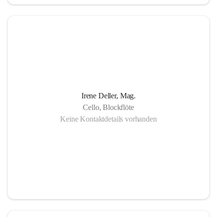
in Gornja Radgona, Murska Sobota, Lendava (Slowenien) 
sowie Lenti (Ungarn) und zahlreiche Konzertauftritte in 
Slowenien und Ungarn fördern nicht nur die musikalische 
Zusammenarbeit sondern auch die länderübergreifende 
Verständigung.
Die Einzigartigkeit der Musikschule Bad Radkersburg zeigt 
Irene Deller, Mag.
sich in der Fächervielfalt im künstlerischen Einzelunterricht 
Cello, Blockflöte
bis hin zu zahlreichen Ensembles. Damit ist gewährleistet, 
Keine Kontaktdetails vorhanden
dass jeder Musikschüler die Möglichkeit hat, sein erlerntes 
Können in einer Vielfalt von Ensembles, vom 
Streichorchester bis zur Rockband bzw. von der Volksmusik 
bis zur Brass- Band, zu präsentieren.