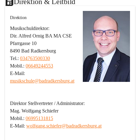
Direktion & Leitbild
Direktion
Musikschuldirektor:
Dir. Alfred Ornig BA MA CSE
Pfarrgasse 10
8490 Bad Radkersburg
Tel.: 
034763500330
Mobil.: 
06649244553
E-Mail: 
musikschule@badradkersburg.at
Direktor Stellvertreter / Administrator:
Mag. Wolfgang Schiefer
Mobil.: 
06995131815
E-Mail: 
wolfgang.schiefer@badradkersburg.at