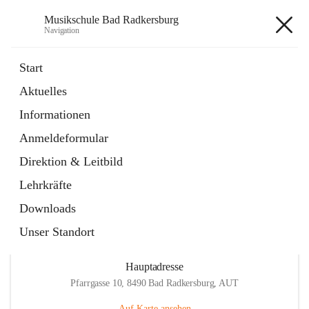
Musikschule Bad Radkersburg
Navigation
Musikschule Bad Radkersburg
Start
Aktuelles
öffnet
Hauptfächer / Kursfächer
Informationen
in
Artikel
neuem
Anmeldeformular
Tab
öffnet
Anmeldung
in
Externe Webseite
Direktion & Leitbild
neuem
Tab
Lehrkräfte
Downloads
Unser Standort
Hauptadresse
Pfarrgasse 10, 8490 Bad Radkersburg, AUT
Auf Karte ansehen