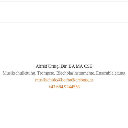
schule Bad Radkersburg ist nicht nur die südöstlichste sondern auch die
ule der Steiermark. Obwohl die Musikschule Bad Radkersburg seit 188
che Bildungsstätte Bestand hat und seit nunmehr über 130 Jahren für d
chen Nachwuchs sorgt, ist sie allem Neuen aufgeschlossen.
für ist ein überaus qualifiziertes Lehrerteam. Aber auch die gute 
arbeit mit den umliegenden Gemeinden, Pflichtschulen und Vereinen z
er Schülerzahl. Bei etwas mehr als 3100 Einwohnern der Stadt Bad Rad
Alfred Ornig, Dir. BA MA CSE
derzeit ca 300 Schüler die Musikschule. Verstärkt wird die geographis
Musikschulleitung, Trompete, Blechblasinstrumente, Ensembleleitung
schule genutzt.
musikschule@badradkersburg.at
+43 664 9244553
rschreitende Kooperationen mit den Musikschulen in Gornja Radgona
endava (Slowenien) sowie Lenti (Ungarn) und zahlreiche Konzertauftrit
n und Ungarn fördern nicht nur die musikalische Zusammenarbeit sond
rübergreifende Verständigung.