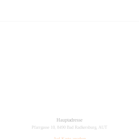
Musikschule Bad Radkersburg
Hauptadresse
Pfarrgasse 10, 8490 Bad Radkersburg, AUT
Auf Karte ansehen