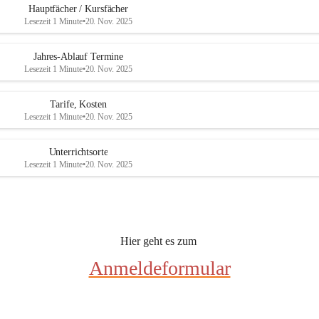
e
e
Hauptfächer / Kursfächer
r
r
Lesezeit 1 Minute
•
20. Nov. 2025
s
s
b
b
u
u
Jahres-Ablauf Termine
r
r
Lesezeit 1 Minute
•
20. Nov. 2025
g
g
Tarife, Kosten
Lesezeit 1 Minute
•
20. Nov. 2025
Unterrichtsorte
Lesezeit 1 Minute
•
20. Nov. 2025
Hier geht es zum 
Anmeldeformular