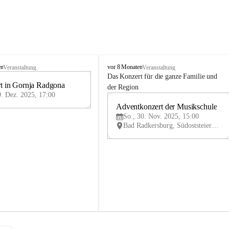
M
en
vor 8 Monaten
Veranstaltung
Veranstaltung
u
Das Konzert für die ganze Familie und 
t in Gornja Radgona
s
9
der Region
i
9. Dez. 2025, 17:00
DEZ
k
Adventkonzert der Musikschule
30
s
So., 30. Nov. 2025, 15:00
NO
c
Bad Radkersburg, Südoststeiermark, Steiermark, AUT
V
h
u
l
e
B
a
d
R
a
d
k