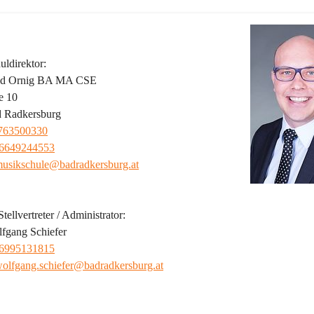
ldirektor:
red Ornig BA MA CSE
e 10
 Radkersburg
763500330
6649244553
usikschule@badradkersburg.at
tellvertreter / Administrator:
fgang Schiefer
6995131815
olfgang.schiefer@badradkersburg.at
ild der Musikschule