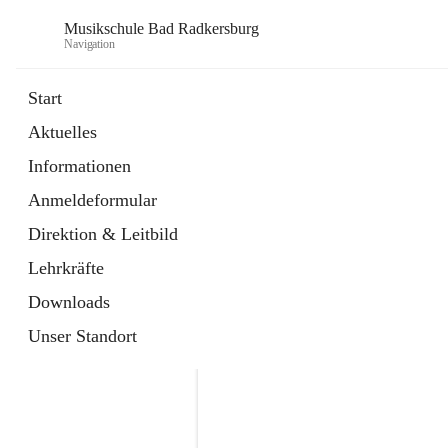
Musikschule Bad Radkersburg
Navigation
Start
Aktuelles
öffnet
Hauptfächer / Kursfächer
Informationen
in
Artikel
neuem
Anmeldeformular
Tab
öffnet
Anmeldung
in
Externe Webseite
Direktion & Leitbild
neuem
Tab
Lehrkräfte
Downloads
Unser Standort