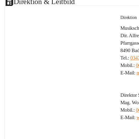
Direktion & Leitbild
Direktion
Musikschu
Dir. Alf
Pfarrgass
8490 Bad
Tel.: 
034
Mobil.: 
0
E-Mail: 
m
Direktor S
Mag. Wol
Mobil.: 
0
E-Mail: 
w
Leitb