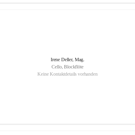
gartigkeit der Musikschule Bad Radkersburg zeigt sich in der Fächervie
schen Einzelunterricht bis hin zu zahlreichen Ensembles. Damit ist gewäh
r Musikschüler die Möglichkeit hat, sein erlerntes Können in einer Vielf
, vom Streichorchester bis zur Rockband bzw. von der Volksmusik bis
nd, zu präsentieren.
Irene Deller, Mag.
Cello, Blockflöte
Keine Kontaktdetails vorhanden