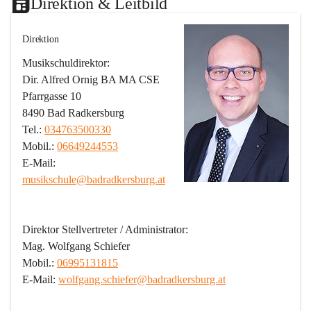
Direktion & Leitbild
Direktion
Musikschuldirektor:
Dir. Alfred Ornig BA MA CSE
Pfarrgasse 10
8490 Bad Radkersburg
Tel.: 
034763500330
Mobil.: 
06649244553
E-Mail: 
musikschule@badradkersburg.at
Direktor Stellvertreter / Administrator:
Mag. Wolfgang Schiefer
Mobil.: 
06995131815
E-Mail: 
wolfgang.schiefer@badradkersburg.at