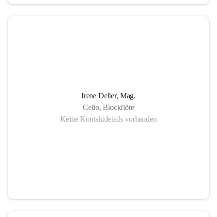
in Gornja Radgona, Murska Sobota, Lendava (Slowenien) 
sowie Lenti (Ungarn) und zahlreiche Konzertauftritte in 
Slowenien und Ungarn fördern nicht nur die musikalische 
Zusammenarbeit sondern auch die länderübergreifende 
Verständigung.
Die Einzigartigkeit der Musikschule Bad Radkersburg zeigt 
Irene Deller, Mag.
sich in der Fächervielfalt im künstlerischen Einzelunterricht 
Cello, Blockflöte
bis hin zu zahlreichen Ensembles. Damit ist gewährleistet, 
Keine Kontaktdetails vorhanden
dass jeder Musikschüler die Möglichkeit hat, sein erlerntes 
Können in einer Vielfalt von Ensembles, vom 
Streichorchester bis zur Rockband bzw. von der Volksmusik 
bis zur Brass- Band, zu präsentieren.