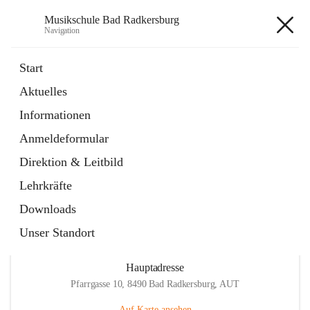
Musikschule Bad Radkersburg
Navigation
Musikschule Bad Radkersburg
Start
Aktuelles
öffnet
Hauptfächer / Kursfächer
Informationen
in
Artikel
neuem
Anmeldeformular
Tab
öffnet
Anmeldung
in
Externe Webseite
Direktion & Leitbild
neuem
Tab
Lehrkräfte
Downloads
Unser Standort
Hauptadresse
Pfarrgasse 10, 8490 Bad Radkersburg, AUT
Auf Karte ansehen