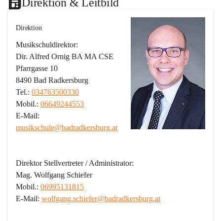
Direktion & Leitbild
Direktion
Musikschuldirektor:
Dir. Alfred Ornig BA MA CSE
Pfarrgasse 10
8490 Bad Radkersburg
Tel.: 
034763500330
Mobil.: 
06649244553
E-Mail: 
musikschule@badradkersburg.at
Direktor Stellvertreter / Administrator:
Mag. Wolfgang Schiefer
Mobil.: 
06995131815
E-Mail: 
wolfgang.schiefer@badradkersburg.at