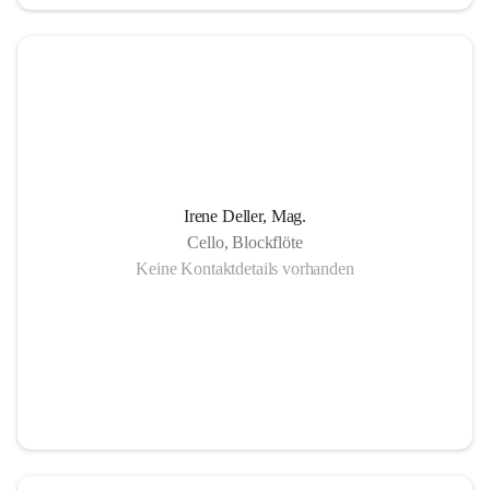
in Gornja Radgona, Murska Sobota, Lendava (Slowenien) 
sowie Lenti (Ungarn) und zahlreiche Konzertauftritte in 
Slowenien und Ungarn fördern nicht nur die musikalische 
Zusammenarbeit sondern auch die länderübergreifende 
Verständigung.
Die Einzigartigkeit der Musikschule Bad Radkersburg zeigt 
Irene Deller, Mag.
sich in der Fächervielfalt im künstlerischen Einzelunterricht 
Cello, Blockflöte
bis hin zu zahlreichen Ensembles. Damit ist gewährleistet, 
Keine Kontaktdetails vorhanden
dass jeder Musikschüler die Möglichkeit hat, sein erlerntes 
Können in einer Vielfalt von Ensembles, vom 
Streichorchester bis zur Rockband bzw. von der Volksmusik 
bis zur Brass- Band, zu präsentieren.