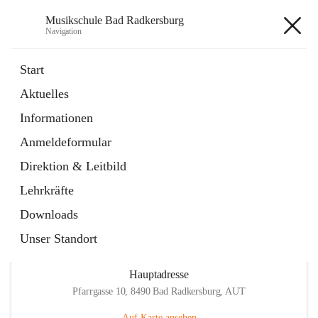
Musikschule Bad Radkersburg
Navigation
Musikschule Bad Radkersburg
Start
Aktuelles
öffnet
Hauptfächer / Kursfächer
Informationen
in
Artikel
neuem
Anmeldeformular
Tab
öffnet
Anmeldung
in
Externe Webseite
Direktion & Leitbild
neuem
Tab
Lehrkräfte
Downloads
Unser Standort
Hauptadresse
Pfarrgasse 10, 8490 Bad Radkersburg, AUT
Auf Karte ansehen