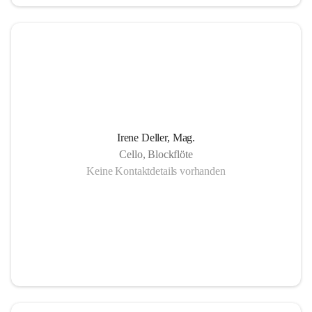
in Gornja Radgona, Murska Sobota, Lendava (Slowenien) 
sowie Lenti (Ungarn) und zahlreiche Konzertauftritte in 
Slowenien und Ungarn fördern nicht nur die musikalische 
Zusammenarbeit sondern auch die länderübergreifende 
Verständigung.
Die Einzigartigkeit der Musikschule Bad Radkersburg zeigt 
Irene Deller, Mag.
sich in der Fächervielfalt im künstlerischen Einzelunterricht 
Cello, Blockflöte
bis hin zu zahlreichen Ensembles. Damit ist gewährleistet, 
Keine Kontaktdetails vorhanden
dass jeder Musikschüler die Möglichkeit hat, sein erlerntes 
Können in einer Vielfalt von Ensembles, vom 
Streichorchester bis zur Rockband bzw. von der Volksmusik 
bis zur Brass- Band, zu präsentieren.