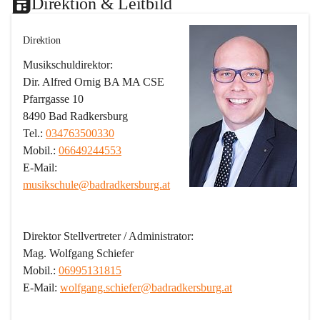
Direktion & Leitbild
Direktion
Musikschuldirektor:
Dir. Alfred Ornig BA MA CSE
Pfarrgasse 10
8490 Bad Radkersburg
Tel.: 
034763500330
Mobil.: 
06649244553
E-Mail: 
musikschule@badradkersburg.at
Direktor Stellvertreter / Administrator:
Mag. Wolfgang Schiefer
Mobil.: 
06995131815
E-Mail: 
wolfgang.schiefer@badradkersburg.at