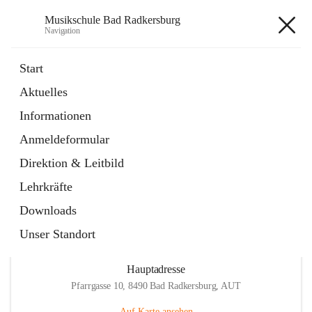
Musikschule Bad Radkersburg
Navigation
Musikschule Bad Radkersburg
Start
Aktuelles
öffnet
Hauptfächer / Kursfächer
Informationen
in
Artikel
neuem
Anmeldeformular
Tab
öffnet
Anmeldung
in
Externe Webseite
Direktion & Leitbild
neuem
Tab
Lehrkräfte
Downloads
Unser Standort
Hauptadresse
Pfarrgasse 10, 8490 Bad Radkersburg, AUT
Auf Karte ansehen