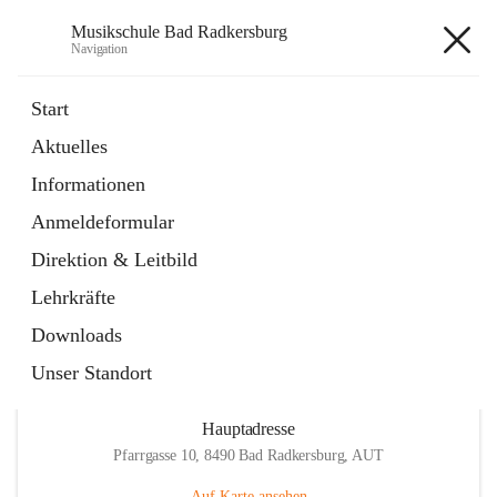
Musikschule Bad Radkersburg
Navigation
Musikschule Bad Radkersburg
Start
Aktuelles
öffnet
Hauptfächer / Kursfächer
Informationen
in
Artikel
neuem
Anmeldeformular
Tab
öffnet
Anmeldung
in
Externe Webseite
Direktion & Leitbild
neuem
Tab
Lehrkräfte
Downloads
Unser Standort
Hauptadresse
Pfarrgasse 10, 8490 Bad Radkersburg, AUT
Auf Karte ansehen