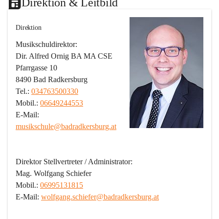
Direktion & Leitbild
Direktion
Musikschuldirektor:
Dir. Alfred Ornig BA MA CSE
Pfarrgasse 10
8490 Bad Radkersburg
Tel.: 
034763500330
Mobil.: 
06649244553
E-Mail: 
musikschule@badradkersburg.at
Direktor Stellvertreter / Administrator:
Mag. Wolfgang Schiefer
Mobil.: 
06995131815
E-Mail: 
wolfgang.schiefer@badradkersburg.at