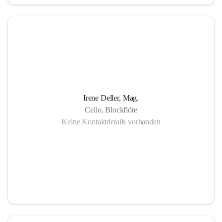
in Gornja Radgona, Murska Sobota, Lendava (Slowenien) 
sowie Lenti (Ungarn) und zahlreiche Konzertauftritte in 
Slowenien und Ungarn fördern nicht nur die musikalische 
Zusammenarbeit sondern auch die länderübergreifende 
Verständigung.
Die Einzigartigkeit der Musikschule Bad Radkersburg zeigt 
Irene Deller, Mag.
sich in der Fächervielfalt im künstlerischen Einzelunterricht 
Cello, Blockflöte
bis hin zu zahlreichen Ensembles. Damit ist gewährleistet, 
Keine Kontaktdetails vorhanden
dass jeder Musikschüler die Möglichkeit hat, sein erlerntes 
Können in einer Vielfalt von Ensembles, vom 
Streichorchester bis zur Rockband bzw. von der Volksmusik 
bis zur Brass- Band, zu präsentieren.