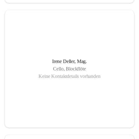
in Gornja Radgona, Murska Sobota, Lendava (Slowenien) 
sowie Lenti (Ungarn) und zahlreiche Konzertauftritte in 
Slowenien und Ungarn fördern nicht nur die musikalische 
Zusammenarbeit sondern auch die länderübergreifende 
Verständigung.
Die Einzigartigkeit der Musikschule Bad Radkersburg zeigt 
Irene Deller, Mag.
sich in der Fächervielfalt im künstlerischen Einzelunterricht 
Cello, Blockflöte
bis hin zu zahlreichen Ensembles. Damit ist gewährleistet, 
Keine Kontaktdetails vorhanden
dass jeder Musikschüler die Möglichkeit hat, sein erlerntes 
Können in einer Vielfalt von Ensembles, vom 
Streichorchester bis zur Rockband bzw. von der Volksmusik 
bis zur Brass- Band, zu präsentieren.