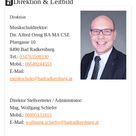
Direktion & Leitbild
Direktion
Musikschuldirektor:
Dir. Alfred Ornig BA MA CSE
Pfarrgasse 10
8490 Bad Radkersburg
Tel.: 
034763500330
Mobil.: 
06649244553
E-Mail: 
musikschule@badradkersburg.at
Direktor Stellvertreter / Administrator:
Mag. Wolfgang Schiefer
Mobil.: 
06995131815
E-Mail: 
wolfgang.schiefer@badradkersburg.at