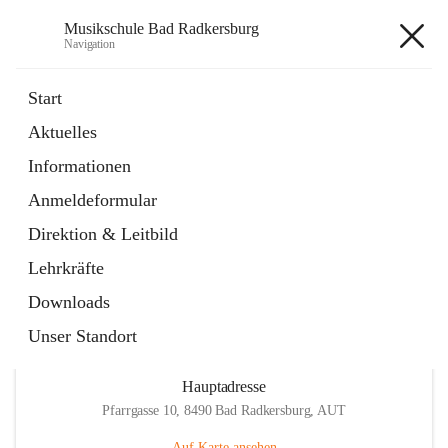
Musikschule Bad Radkersburg
Navigation
Musikschule Bad Radkersburg
Start
Aktuelles
öffnet
Hauptfächer / Kursfächer
Informationen
in
Artikel
neuem
Anmeldeformular
Tab
öffnet
Anmeldung
in
Externe Webseite
Direktion & Leitbild
neuem
Tab
Lehrkräfte
Downloads
Unser Standort
Hauptadresse
Pfarrgasse 10, 8490 Bad Radkersburg, AUT
Auf Karte ansehen