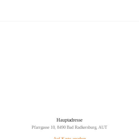
Musikschule Bad Radkersburg
Hauptadresse
Pfarrgasse 10, 8490 Bad Radkersburg, AUT
Auf Karte ansehen