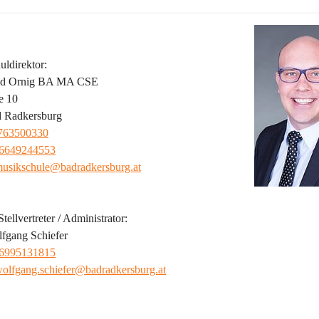
ldirektor:
red Ornig BA MA CSE
e 10
 Radkersburg
763500330
6649244553
usikschule@badradkersburg.at
tellvertreter / Administrator:
fgang Schiefer
6995131815
olfgang.schiefer@badradkersburg.at
ild der Musikschule