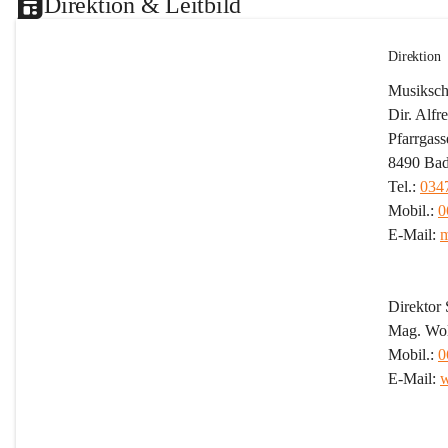
Direktion & Leitbild
Direktion
Musikschu
Dir. Alf
Pfarrgass
8490 Bad
Tel.: 
034
Mobil.: 
0
E-Mail: 
m
Direktor S
Mag. Wol
Mobil.: 
0
E-Mail: 
w
Leitb