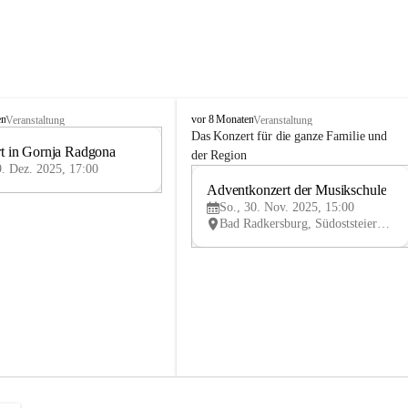
M
en
vor 8 Monaten
Veranstaltung
Veranstaltung
u
Das Konzert für die ganze Familie und 
t in Gornja Radgona
s
9
der Region
i
9. Dez. 2025, 17:00
DEZ
k
Adventkonzert der Musikschule
30
s
So., 30. Nov. 2025, 15:00
NO
c
Bad Radkersburg, Südoststeiermark, Steiermark, AUT
V
h
u
l
e
B
a
d
R
a
d
k