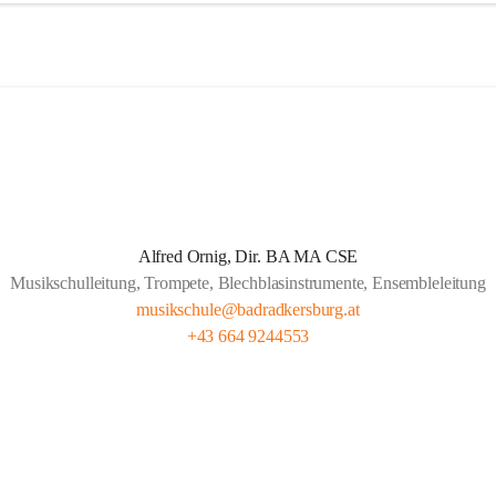
schule Bad Radkersburg ist nicht nur die südöstlichste sondern auch die
ule der Steiermark. Obwohl die Musikschule Bad Radkersburg seit 188
che Bildungsstätte Bestand hat und seit nunmehr über 130 Jahren für d
chen Nachwuchs sorgt, ist sie allem Neuen aufgeschlossen.
für ist ein überaus qualifiziertes Lehrerteam. Aber auch die gute 
arbeit mit den umliegenden Gemeinden, Pflichtschulen und Vereinen z
er Schülerzahl. Bei etwas mehr als 3100 Einwohnern der Stadt Bad Rad
Alfred Ornig, Dir. BA MA CSE
derzeit ca 300 Schüler die Musikschule. Verstärkt wird die geographis
Musikschulleitung, Trompete, Blechblasinstrumente, Ensembleleitung
schule genutzt.
musikschule@badradkersburg.at
+43 664 9244553
rschreitende Kooperationen mit den Musikschulen in Gornja Radgona
endava (Slowenien) sowie Lenti (Ungarn) und zahlreiche Konzertauftrit
n und Ungarn fördern nicht nur die musikalische Zusammenarbeit sond
rübergreifende Verständigung.