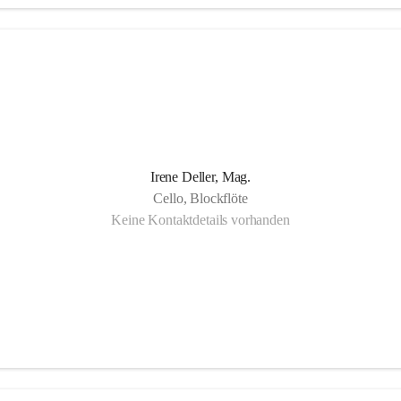
gartigkeit der Musikschule Bad Radkersburg zeigt sich in der Fächervie
schen Einzelunterricht bis hin zu zahlreichen Ensembles. Damit ist gewäh
r Musikschüler die Möglichkeit hat, sein erlerntes Können in einer Vielf
, vom Streichorchester bis zur Rockband bzw. von der Volksmusik bis
nd, zu präsentieren.
Irene Deller, Mag.
Cello, Blockflöte
Keine Kontaktdetails vorhanden