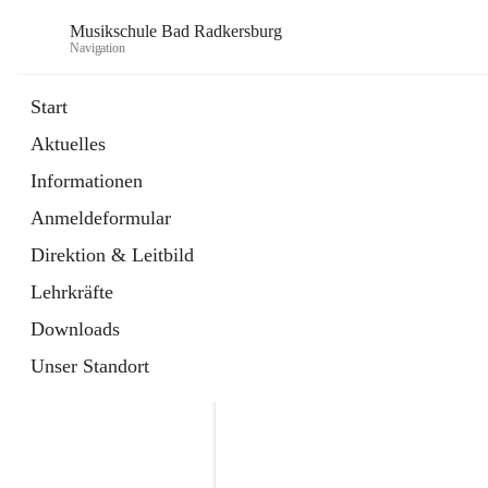
Musikschule Bad Radkersburg
Navigation
Start
Aktuelles
öffnet
Hauptfächer / Kursfächer
Informationen
in
Artikel
neuem
Anmeldeformular
Tab
öffnet
Anmeldung
in
Externe Webseite
Direktion & Leitbild
neuem
Tab
Lehrkräfte
Downloads
Unser Standort