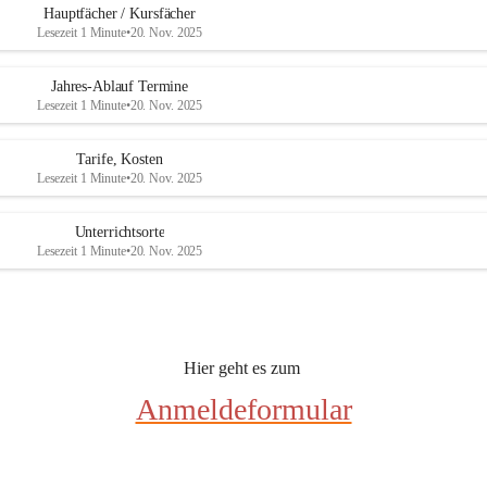
e
e
Hauptfächer / Kursfächer
r
r
Lesezeit 1 Minute
•
20. Nov. 2025
s
s
b
b
u
u
Jahres-Ablauf Termine
r
r
Lesezeit 1 Minute
•
20. Nov. 2025
g
g
Tarife, Kosten
Lesezeit 1 Minute
•
20. Nov. 2025
Unterrichtsorte
Lesezeit 1 Minute
•
20. Nov. 2025
Hier geht es zum 
Anmeldeformular